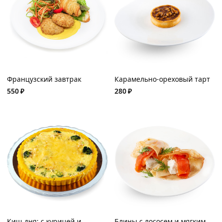
Французский завтрак
Карамельно-ореховый тарт
550
₽
280
₽
Киш дня: с курицей и
Блины с лососем и мягким