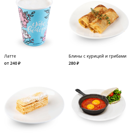
Латте
Блины с курицей и грибами
от
240
₽
280
₽