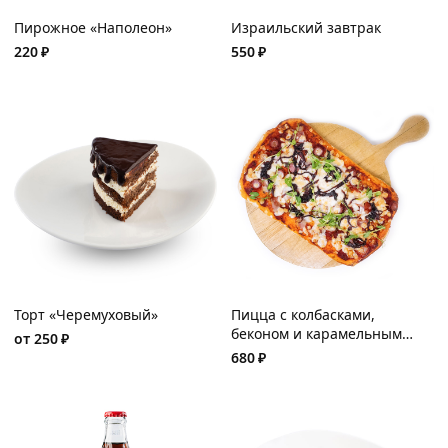
Пирожное «Наполеон»
Израильский завтрак
220
₽
550
₽
Торт «Черемуховый»
Пицца с колбасками,
беконом и карамельным
от
250
₽
луком
680
₽