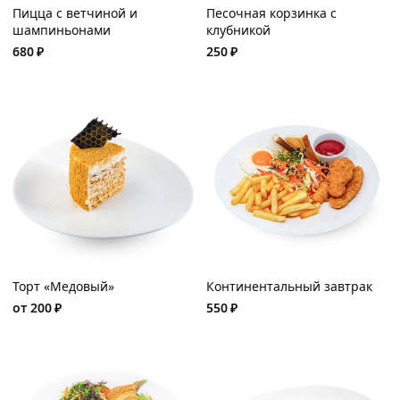
Пицца с ветчиной и
Песочная корзинка с
шампиньонами
клубникой
680
₽
250
₽
Торт «Медовый»
Континентальный завтрак
от
200
₽
550
₽