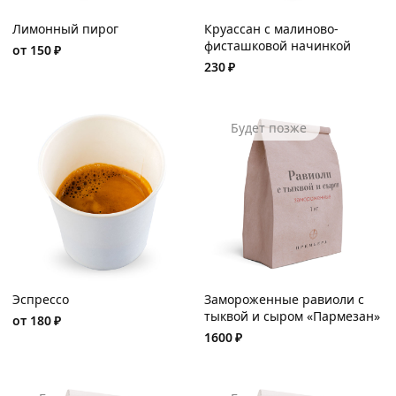
Лимонный пирог
Круассан с малиново-
фисташковой начинкой
от
150
₽
230
₽
Будет позже
Эспрессо
Замороженные равиоли с
тыквой и сыром «Пармезан»
от
180
₽
1600
₽