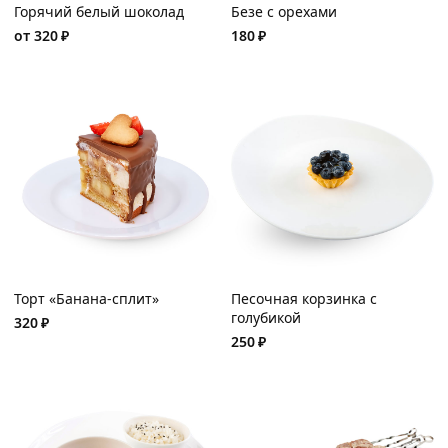
Горячий белый шоколад
Безе с орехами
от
320
₽
180
₽
Торт «Банана-сплит»
Песочная корзинка с
голубикой
320
₽
250
₽