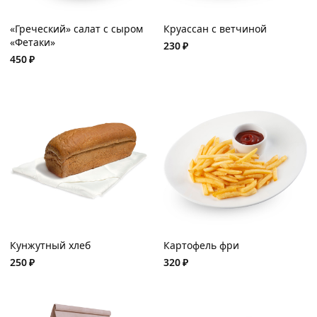
«Греческий» салат с сыром
Круассан с ветчиной
«Фетаки»
230
₽
450
₽
Кунжутный хлеб
Картофель фри
250
₽
320
₽