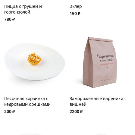
Пицца с грушей и
Эклер
горгонзолой
150
₽
780
₽
Песочная корзинка с
Замороженные вареники с
кедровыми орешками
вишней
200
₽
2200
₽