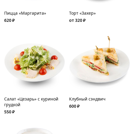
Пицца «Маргарита»
Торт «Захер»
620
₽
от
320
₽
Салат «Цезарь» с куриной
Клубный сэндвич
грудкой
600
₽
550
₽