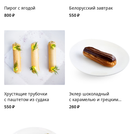
Пирог с ягодой
Белорусский завтрак
800
₽
550
₽
Хрустящие трубочки
Эклер шоколадный
с паштетом из судака
с карамелью и грецким
орехом
550
₽
260
₽