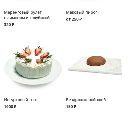
Меренговый рулет
Маковый пирог
с лимоном и голубикой
от
250
₽
320
₽
Йогуртовый торт
Бездрожжевой хлеб
1600
₽
150
₽