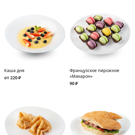
Каша дня
Французское пирожное
«Макарон»
от
220
₽
90
₽