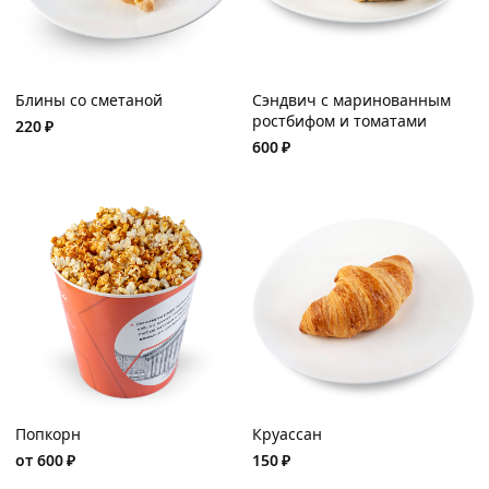
Блины со сметаной
Сэндвич с маринованным
ростбифом и томатами
220
₽
600
₽
Попкорн
Круассан
от
600
₽
150
₽