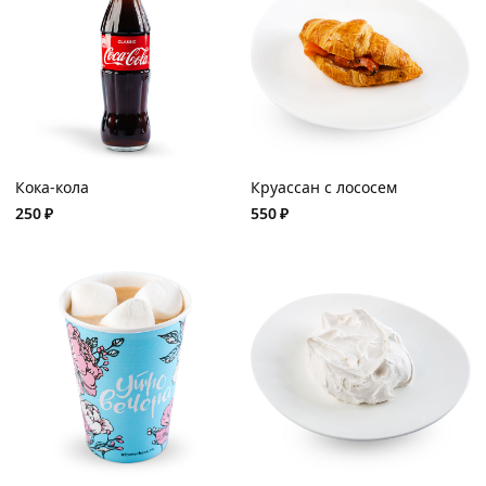
Кока-кола
Круассан с лососем
250
₽
550
₽