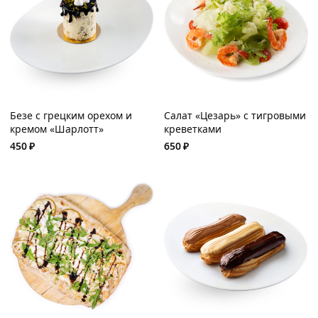
Безе с грецким орехом и
Салат «Цезарь» с тигровыми
кремом «Шарлотт»
креветками
450
₽
650
₽