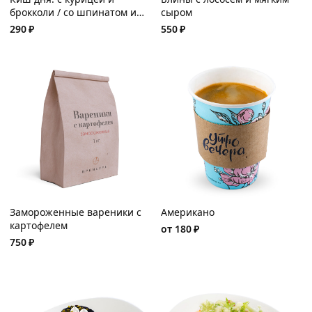
брокколи / со шпинатом и
сыром
сыром «Фета»
290
₽
550
₽
Замороженные вареники с
Американо
картофелем
от
180
₽
750
₽