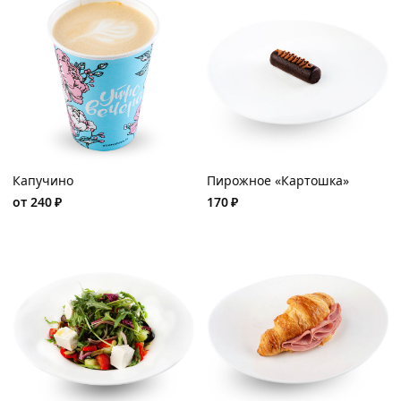
Капучино
Пирожное «Картошка»
от
240
₽
170
₽