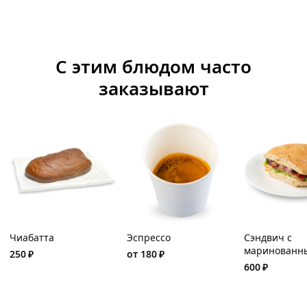
С этим блюдом часто
заказывают
Чиабатта
Эспрессо
Сэндвич с
маринованн
250
₽
от
180
₽
ростбифом и
600
₽
томатами