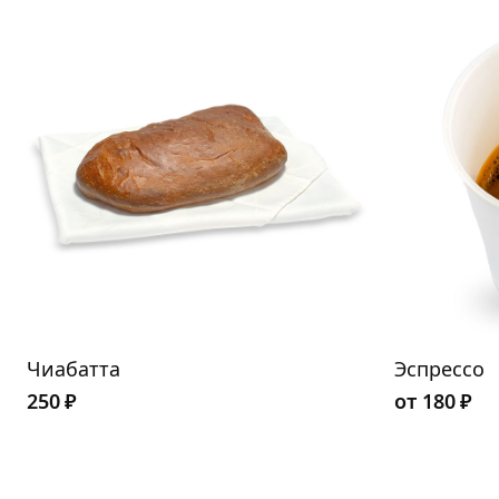
Чиабатта
Эспрессо
250
₽
от
180
₽