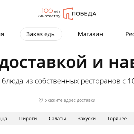
ия
Заказ еды
Магазин
Ре
 доставкой и н
 блюда из собственных ресторанов
с 1
Укажите адрес доставки
цца
Пироги
Салаты
Закуски
Горячее