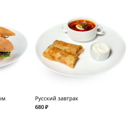
ым
Русский завтрак
680
₽