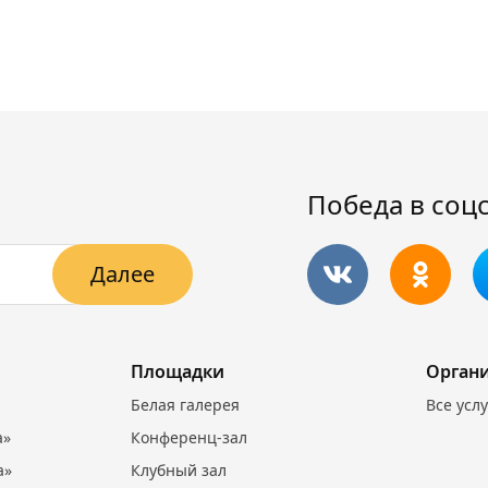
Победа в соц
Далее
Площадки
Орган
Белая галерея
Все усл
а»
Конференц-зал
а»
Клубный зал