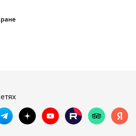
кране
сетях