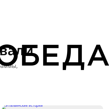
вали
раммы,