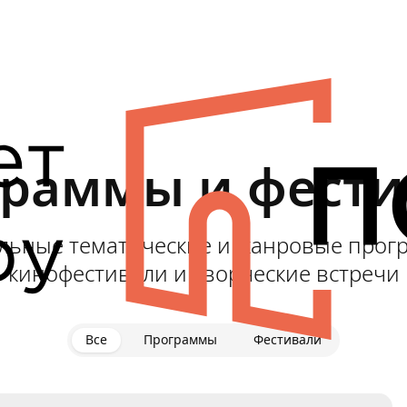
граммы и фести
льные тематические и жанровые прог
кинофестивали и творческие встречи
Все
Программы
Фестивали