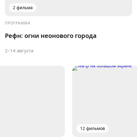
2 фильма
ПРОГРАММА
Рефн: огни неонового города
2–14 августа
12 фильмов