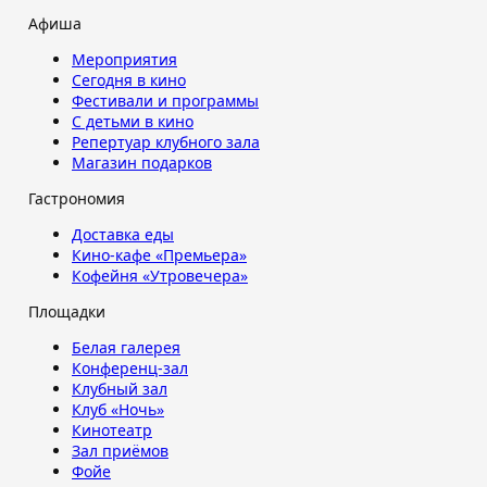
Афиша
Мероприятия
Сегодня в кино
Фестивали и программы
С детьми в кино
Репертуар клубного зала
Магазин подарков
Гастрономия
Доставка еды
Кино-кафе «Премьера»
Кофейня «Утровечера»
Площадки
Белая галерея
Конференц-зал
Клубный зал
Клуб «Ночь»
Кинотеатр
Зал приёмов
Фойе