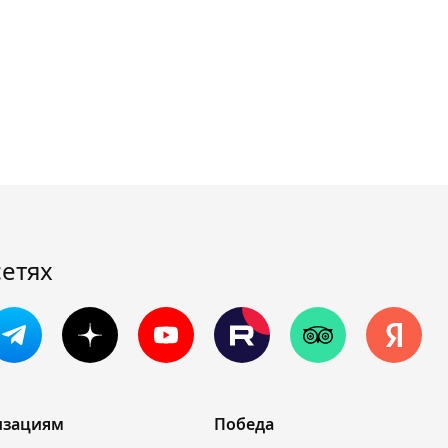
сетях
изациям
Победа