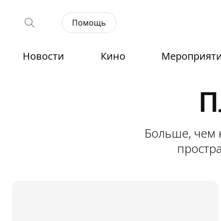
Помощь
Новости
Кино
Мероприят
П
Клуб
«Ночь»
Больше, чем 
простра
Жемчужина
событийной
жизни —
место,
где
искусство
становится