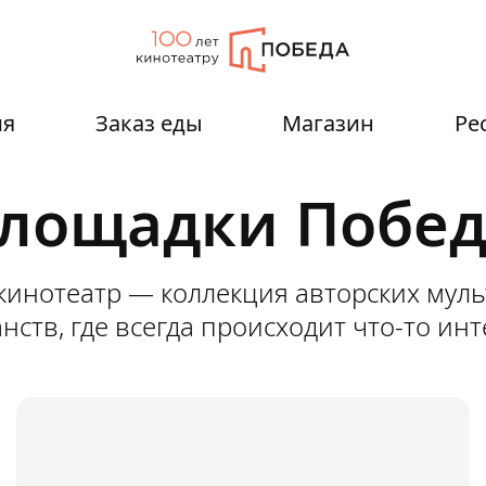
ия
Заказ еды
Магазин
Ре
лощадки Побе
Белая
галерея
кинотеатр — коллекция авторских му
нств, где всегда происходит что-то ин
Выставочное
пространство,
где
искусство
встречается
с современностью