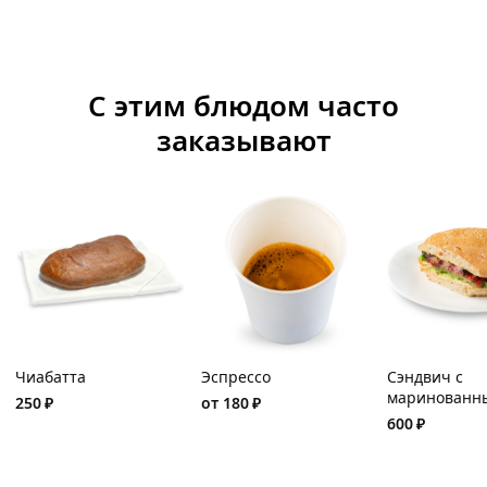
С этим блюдом часто
заказывают
Чиабатта
Эспрессо
Сэндвич с
маринованн
250
₽
от
180
₽
ростбифом и
600
₽
томатами