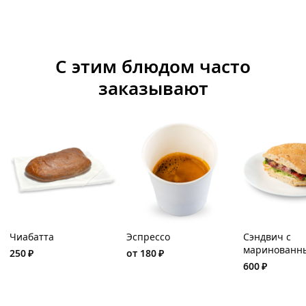
С этим блюдом часто
заказывают
Чиабатта
Эспрессо
Сэндвич с
маринованн
250
₽
от
180
₽
ростбифом и
600
₽
томатами