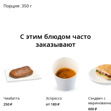
Порция: 350 г
С этим блюдом часто
заказывают
Чиабатта
Эспрессо
Сэндвич с
маринованн
250
₽
от
180
₽
ростбифом и
600
₽