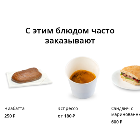
С этим блюдом часто
заказывают
Чиабатта
Эспрессо
Сэндвич с
маринованн
250
₽
от
180
₽
ростбифом и
600
₽
томатами