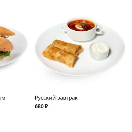
ым
Русский завтрак
680
₽