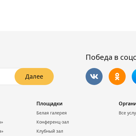
Победа в соц
Далее
Площадки
Орган
Белая галерея
Все усл
а»
Конференц-зал
а»
Клубный зал