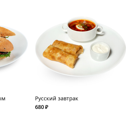
ым
Русский завтрак
680
₽