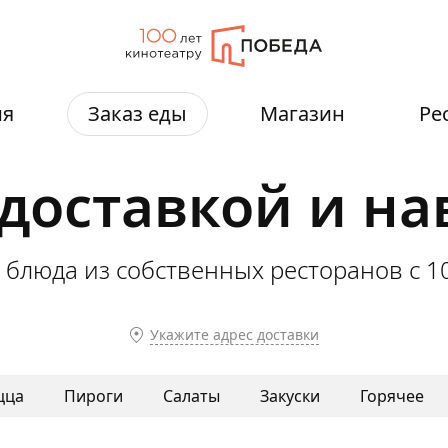
ия
Заказ еды
Магазин
Ре
 доставкой и н
 блюда из собственных ресторанов
с 1
Укажите адрес доставки
цца
Пироги
Салаты
Закуски
Горячее