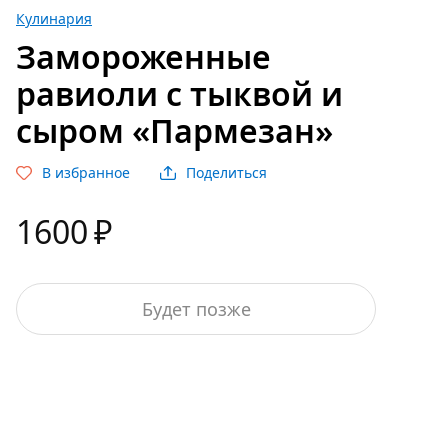
Кулинария
Замороженные
равиоли с тыквой и
сыром «Пармезан»
В избранное
Поделиться
1600
₽
Будет позже