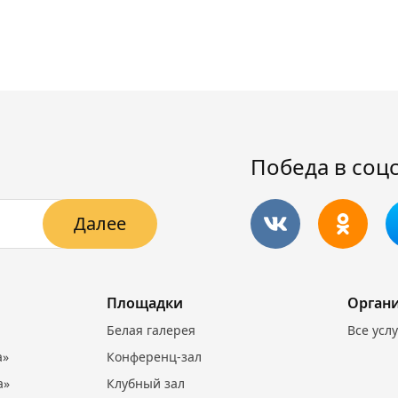
Победа в соц
Далее
Площадки
Орган
Белая галерея
Все усл
а»
Конференц-зал
а»
Клубный зал