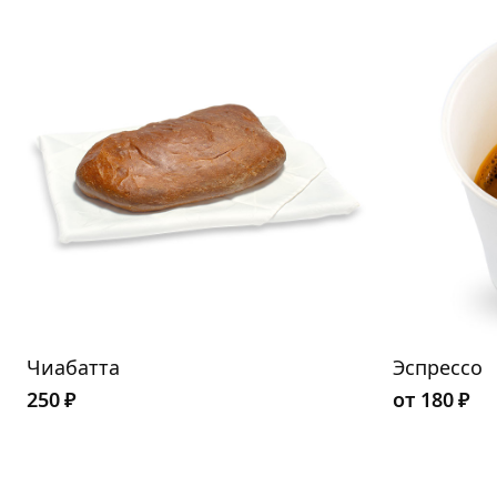
Чиабатта
Эспрессо
250
₽
от
180
₽