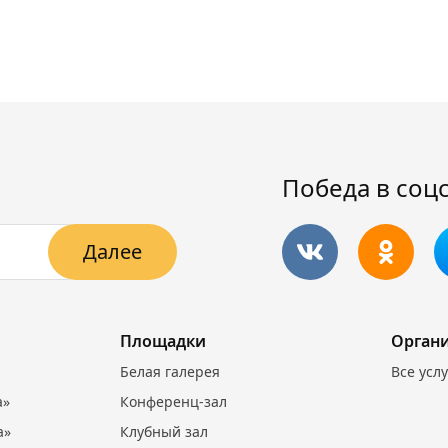
Победа в соц
Далее
Площадки
Орган
Белая галерея
Все усл
а»
Конференц-зал
а»
Клубный зал