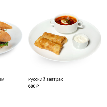
ым
Русский завтрак
680
₽