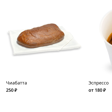
Чиабатта
Эспрессо
250
₽
от
180
₽