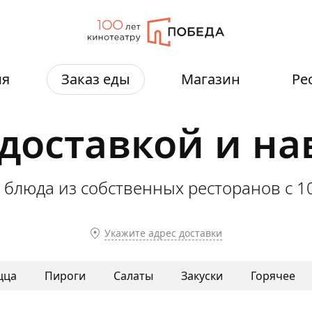
ия
Заказ еды
Магазин
Ре
 доставкой и н
 блюда из собственных ресторанов
с 1
Укажите адрес доставки
цца
Пироги
Салаты
Закуски
Горячее