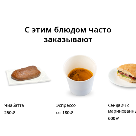
С этим блюдом часто
заказывают
Чиабатта
Эспрессо
Сэндвич с
маринованн
250
₽
от
180
₽
ростбифом и
600
₽
томатами