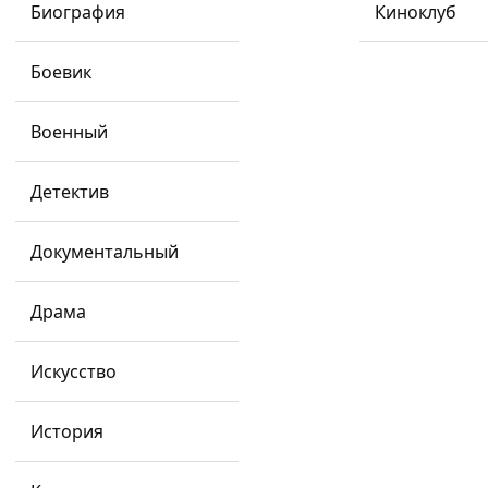
Биография
Киноклуб
Боевик
Подходящих фильмов не найдено
Попробуйте выбрать другой фильтр
Военный
Детектив
Документальный
Подпишитесь
Драма
на анонсы событий
Искусство
История
Далее