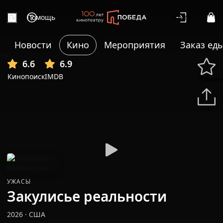
Помощь
Войти
Новости
Кино
Мероприятия
Заказ ед
+9
6.6
6.9
Кинопоиск
IMDB
Избранн
Подели
УЖАСЫ
Закулисье реальности
2026
·
США