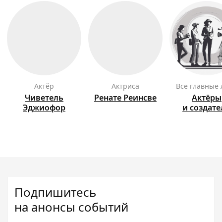
актёр
актриса
Все главные
Чиветель
Ренате
Реинсве
Актёры
Эджиофор
и создат
Подпишитесь
на анонсы событий