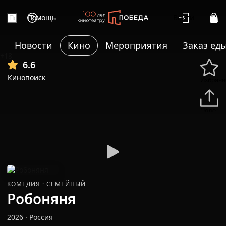
Помощь
Войти
Новости
Кино
Мероприятия
Заказ ед
+18
6.6
Кинопоиск
Избранн
Подели
КОМЕДИЯ
·
СЕМЕЙНЫЙ
Робоняня
2026
·
Россия