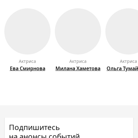
актриса
актриса
актриса
Ева
Смирнова
Милана
Хаметова
Ольга
Тума
Подпишитесь
на анонсы событий