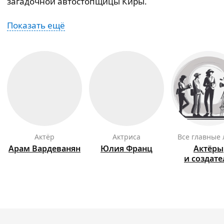
загадочной автостопщицы Киры.
Показать ещё
актёр
актриса
Все главные
Арам
Вардеванян
Юлия
Франц
Актёры
и создат