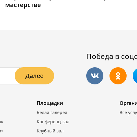
мастерстве
Победа в соц
Далее
Площадки
Орган
Белая галерея
Все усл
а»
Конференц-зал
а»
Клубный зал