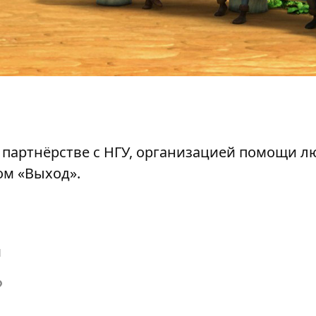
 партнёрстве с НГУ, организацией помощи л
ом «Выход».
й