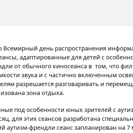
 во Всемирный день распространения информ
еансы, адаптированные для детей с особенн
дли от обычного киносеанса в том, что фи
кости звука и с частично включенным осве
телям разрешается разговаривать и перемещат
изована зона отдыха.
ные под особенности юных зрителей с аути
яц, для этих сеансов разработана специаль
 аутизм-френдли сеанс запланирован на 7 