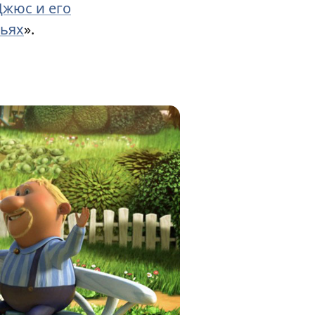
жюс и его
рьях
».