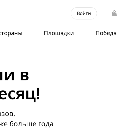
Войти
стораны
Площадки
Победа
ли в
есяц!
зов,
же больше года