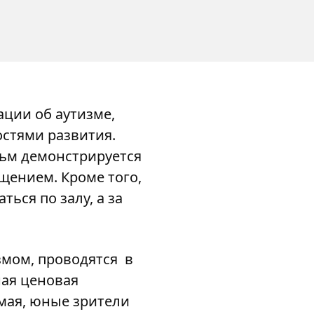
ации об аутизме,
остями развития.
льм демонстрируется
щением. Кроме того,
ься по залу, а за
змом, проводятся в
ная ценовая
мая, юные зрители