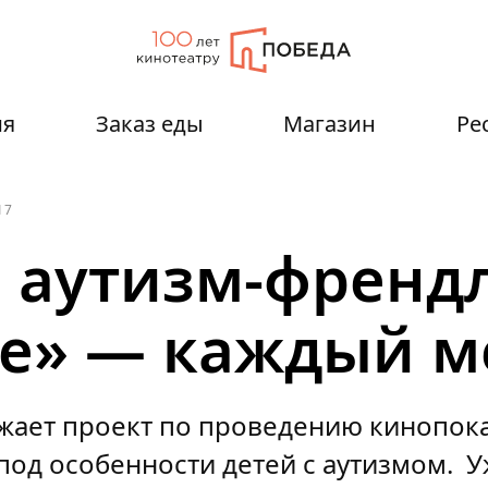
ия
Заказ еды
Магазин
Ре
17
 аутизм-френд
е» — каждый м
жает проект по проведению кинопока
од особенности детей с аутизмом. У