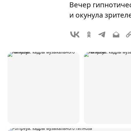
Вечер гипнотиче
и окунула зрител