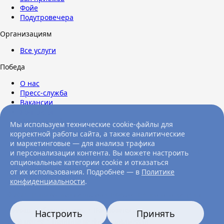
Фойе
Подутровечера
Организациям
Все услуги
Победа
О нас
Пресс-служба
Вакансии
Контакты
Личный кабинет
Мы используем технические cookie-файлы для
корректной работы сайта, а также аналитические
и маркетинговые — для анализа трафика
Символ культурной жизни и лучшее место досуга в самом сердце
и персонализации контента. Вы можете настроить
Новосибирска.
Контакты и время работы
опциональные категории cookie и отказаться
от их использования. Подробнее — в
Политике
Cookie-файлы
конфиденциальности
.
© 2026 Центр культуры и отдыха «Победа». Все права защищены
Помощь и обратная связь
·
Пользовательское
Настроить
Принять
соглашение
·
Политика конфиденциальности