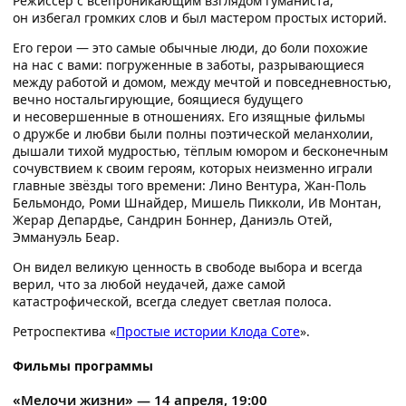
Режиссёр с всепроникающим взглядом гуманиста,
он избегал громких слов и был мастером простых историй.
Его герои — это самые обычные люди, до боли похожие
на нас с вами: погруженные в заботы, разрывающиеся
между работой и домом, между мечтой и повседневностью,
вечно ностальгирующие, боящиеся будущего
и несовершенные в отношениях. Его изящные фильмы
о дружбе и любви были полны поэтической меланхолии,
дышали тихой мудростью, тёплым юмором и бесконечным
сочувствием к своим героям, которых неизменно играли
главные звёзды того времени: Лино Вентура, Жан-Поль
Бельмондо, Роми Шнайдер, Мишель Пикколи, Ив Монтан,
Жерар Депардье, Сандрин Боннер, Даниэль Отей,
Эммануэль Беар.
Он видел великую ценность в свободе выбора и всегда
верил, что за любой неудачей, даже самой
катастрофической, всегда следует светлая полоса.
Ретроспектива «
Простые истории Клода Соте
».
Фильмы программы
«
Мелочи жизни
» — 14 апреля, 19:00