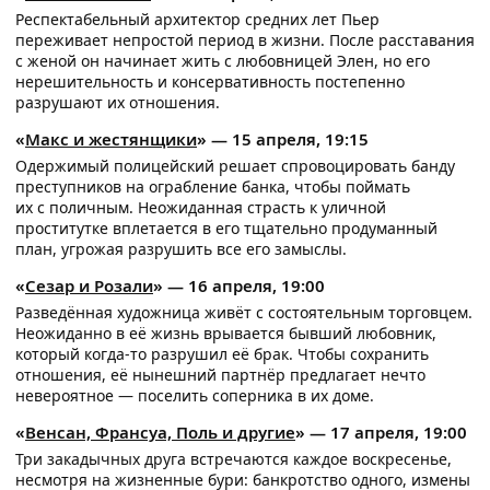
Респектабельный архитектор средних лет Пьер
переживает непростой период в жизни. После расставания
с женой он начинает жить с любовницей Элен, но его
нерешительность и консервативность постепенно
разрушают их отношения.
«
Макс и жестянщики
» — 15 апреля, 19:15
Одержимый полицейский решает спровоцировать банду
преступников на ограбление банка, чтобы поймать
их с поличным. Неожиданная страсть к уличной
проститутке вплетается в его тщательно продуманный
план, угрожая разрушить все его замыслы.
«
Сезар и Розали
» — 16 апреля, 19:00
Разведённая художница живёт с состоятельным торговцем.
Неожиданно в её жизнь врывается бывший любовник,
который когда-то разрушил её брак. Чтобы сохранить
отношения, её нынешний партнёр предлагает нечто
невероятное — поселить соперника в их доме.
«
Венсан, Франсуа, Поль и другие
» — 17 апреля, 19:00
Три закадычных друга встречаются каждое воскресенье,
несмотря на жизненные бури: банкротство одного, измены