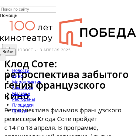
Помощь
НОВОСТЬ
·
3 АПРЕЛЯ 2025
Войти
Клод Соте:
Новости
ретроспектива забытого
Кино
гения французского
Мероприятия
Заказ еды
кино
Магазин
Рестораны
Площадки
Ретроспектива фильмов французского
Победа
режиссёра Клода Соте пройдёт
с 14 по 18 апреля. В программе,