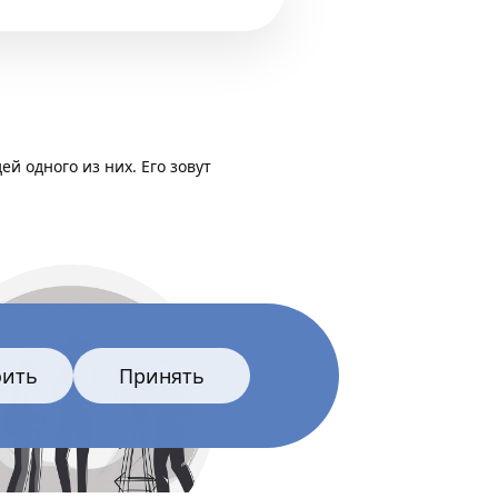
й одного из них. Его зовут
оить
Принять