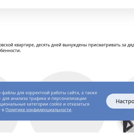
вской квартире, десять дней вынуждены присматривать за дяде
обенности.
-файлы для корректной работы сайта, а также
 для анализа трафика и персонализации
Настр
циональные категории cookie и отказаться
— в
Политике конфиденциальности
.