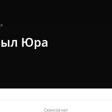
КА
был Юра
Сеансов нет