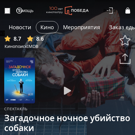
Помощь
Войти
Новости
Кино
Мероприятия
Заказ ед
+7
8.7
8.6
Кинопоиск
IMDB
Избранн
Подели
СПЕКТАКЛЬ
Загадочное ночное убийство
собаки