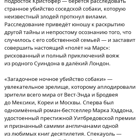
подросток Кристофер — берётся расследовать
странное убийство соседской собаки, которую
неизвестный злодей проткнул вилами.
Расследование приведёт юношу к раскрытию
другой тайны и непростому осознанию того, что
случилось с его собственной семьей — и заставит
совершить настоящий «полёт на Марс»:
рискованный и полный приключений вояж
из родного Суиндона в далёкий Лондон.
«Загадочное ночное убийство собаки» —
увлекательное зрелище, которому аплодировали
зрители всего мира от Вест-Энда и Бродвея
до Мексики, Кореи и Москвы. Сперва был
одноимённый роман-бестселлер Марка Хэддона,
удостоенный престижной Уитбредовской премии
и признанный самими англичанами одной
из любимых книг десятилетия. Спекауоль —