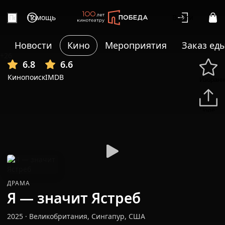
Помощь
Войти
Новости
Кино
Мероприятия
Заказ ед
+26
6.8
6.6
Кинопоиск
IMDB
Избранн
Подели
ДРАМА
Я — значит Ястреб
2025
·
Великобритания, Сингапур, США