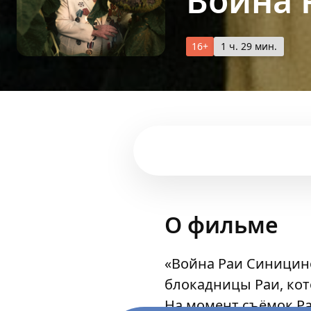
Война 
16+
1 ч. 29 мин.
О фильме
«Война Раи Синицин
блокадницы Раи, кот
На момент съёмок Ра