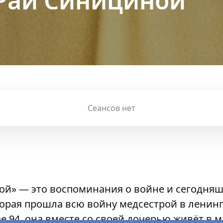
Раи Синициной
Сеансов нет
ой» — это воспоминания о войне и сегодня
орая прошла всю войну медсестрой в ленинг
е 94, она вместе со своей дочерью живёт в 