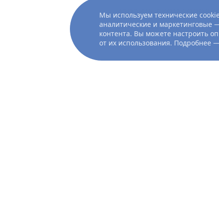
израильском городке
Мы используем технические cookie
сил поддерживает с
аналитические и маркетинговые —
контента. Вы можете настроить оп
от их использования. Подробнее 