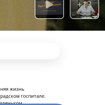
+13
шняя жизнь
радском госпитале.
маленьком