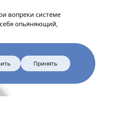
гои вопреки системе
 себя опьяняющий,
оить
Принять