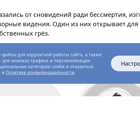
казались от сновидений ради бессмертия, из
орные видения. Один из них открывает для
бственных грёз.
-файлы для корректной работы сайта, а также
 для анализа трафика и персонализации
Настр
циональные категории cookie и отказаться
— в
Политике конфиденциальности
.