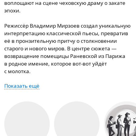
воплощают на сцене чеховскую драму о закате
эпохи.
8
9
Режиссёр Владимир Мирзоев создал уникальную
интерпретацию классической пьесы, превратив
10
её в пронзительную притчу о столкновении
старого и нового миров. В центре сюжета —
13
12
11
возвращение помещицы Раневской из Парижа
в родное имение, которое вот-вот уйдёт
18
17
16
15
12
с молотка.
Показать ещё