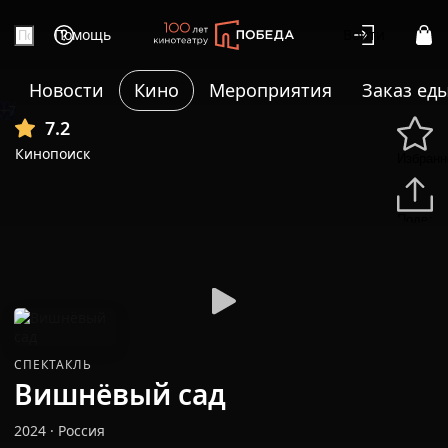
Помощь
Войти
Новости
Кино
Мероприятия
Заказ ед
+7
7.2
Кинопоиск
Избранн
Подели
СПЕКТАКЛЬ
Вишнёвый сад
2024
·
Россия