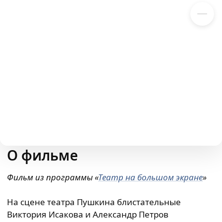
14
13
1
14
13
2
14
13
3
14
13
4
О фильме
14
13
5
Фильм из
программы
«
Театр на большом экране
»
6
На сцене театра Пушкина блистательные
Виктория Исакова и Александр Петров
7