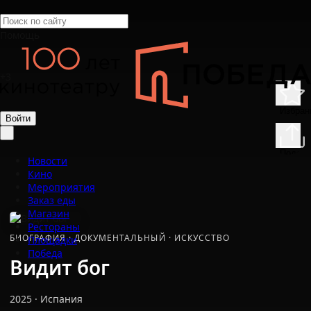
Помощь
+3
Избран
Войти
Подели
Новости
Кино
Мероприятия
Заказ еды
Магазин
Рестораны
БИОГРАФИЯ
·
ДОКУМЕНТАЛЬНЫЙ
·
ИСКУССТВО
Площадки
Победа
Видит бог
2025
·
Испания