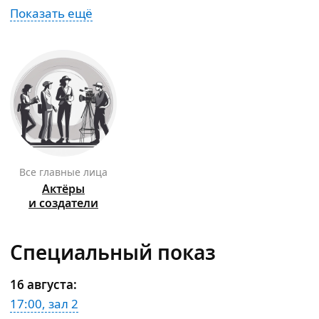
9
Показать ещё
10
13
12
11
18
17
16
15
12
Все главные лица
Актёры
и создатели
Специальный показ
16 августа
:
17:00, зал 2