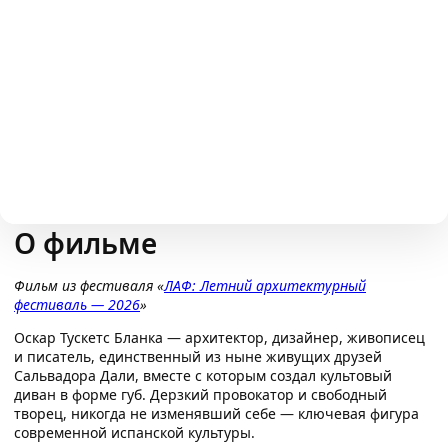
14
13
1
14
13
2
14
13
3
14
13
4
О фильме
14
13
5
Фильм из
фестиваля
«
ЛАФ: Летний архитектурный
фестиваль — 2026
»
6
Оскар Тускетс Бланка — архитектор, дизайнер, живописец
и писатель, единственный из ныне живущих друзей
7
Сальвадора Дали, вместе с которым создал культовый
диван в форме губ. Дерзкий провокатор и свободный
8
творец, никогда не изменявший себе — ключевая фигура
современной испанской культуры.