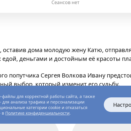
Сеансов нет
 оставив дома молодую жену Катю, отправля
: едой, деньгами и достойным её красоты пл
го попутчика Сергея Волкова Ивану предст
шный выбор, который изменит его судьбу.
-файлы для корректной работы сайта, а также
 для анализа трафика и персонализации
Настр
циональные категории cookie и отказаться
— в
Политике конфиденциальности
.