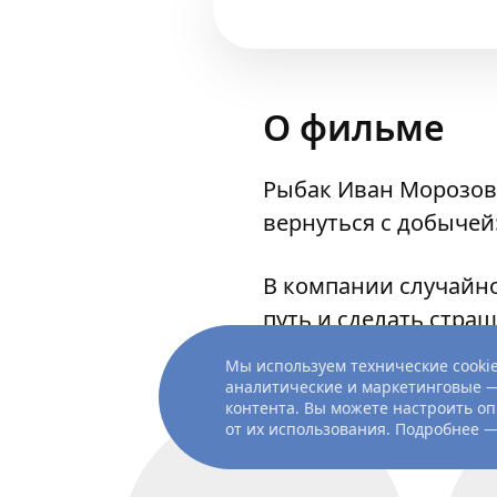
О фильме
Рыбак Иван Морозов,
вернуться с добычей
В компании случайно
путь и сделать стра
Мы используем технические cookie
аналитические и маркетинговые —
контента. Вы можете настроить оп
от их использования. Подробнее 