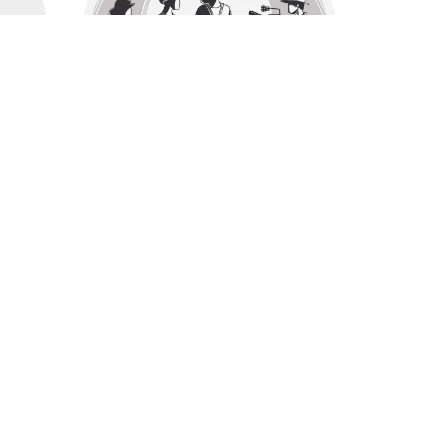
Все главные лица
Актёры и создатели
025;
отечественный