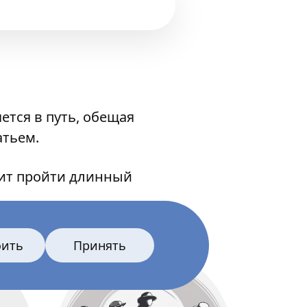
ется в путь, обещая
атьем.
оит пройти длинный
оить
Принять