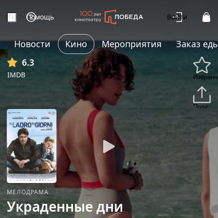
Помощь
Войти
Новости
Кино
Мероприятия
Заказ ед
+6
6.3
IMDB
Избранн
Подели
МЕЛОДРАМА
Украденные дни