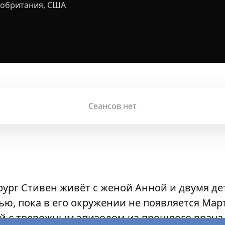
кобритания, США
Сеансов нет
ург Стивен живёт с женой Анной и двумя д
ю, пока в его окружении не появляется Ма
й с тревожным эпизодом из прошлого врача