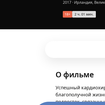
2017
·
Ирландия, Вели
18+
2 ч. 01 мин.
О фильме
Успешный кардиохир
благополучной жизнь
подросток, связанны