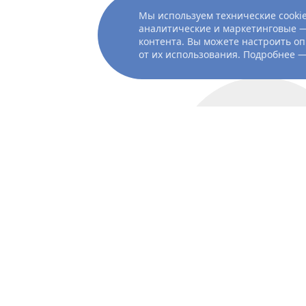
Мы используем технические cookie
Показать ещё
аналитические и маркетинговые —
контента. Вы можете настроить оп
от их использования. Подробнее 
актёр
Колин
Фаррел