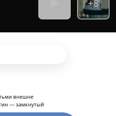
+8
етьми внешне
ртин — замкнутый
.