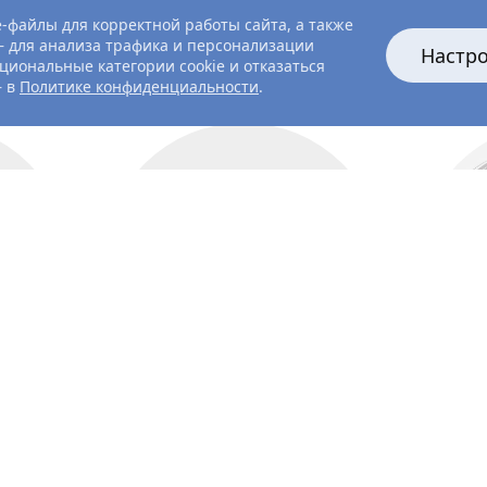
-файлы для корректной работы сайта, а также
 для анализа трафика и персонализации
Настр
циональные категории cookie и отказаться
— в
Политике конфиденциальности
.
актриса
л
Николь
Кидман
Ак