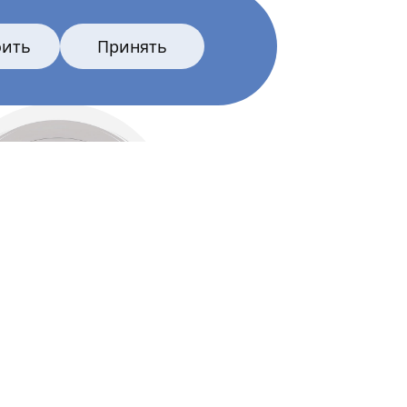
оить
Принять
Все главные лица
тёры и создатели