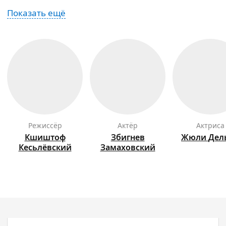
Показать ещё
режиссёр
актёр
актриса
Кшиштоф
Збигнев
Жюли
Дел
Кесьлёвский
Замаховский