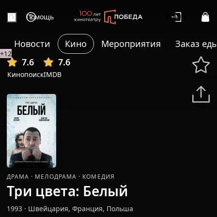
Помощь
Войти
Новости
Кино
Мероприятия
Заказ ед
+12
7.6
7.6
Кинопоиск
IMDB
Избранн
Подели
ДРАМА
·
МЕЛОДРАМА
·
КОМЕДИЯ
Три цвета: Белый
1993
·
Швейцария, Франция, Польша