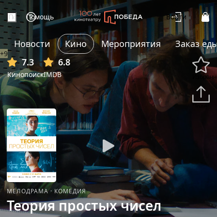
Помощь
Войти
Новости
Кино
Мероприятия
Заказ ед
+9
7.3
6.8
Кинопоиск
IMDB
Избранн
Подели
МЕЛОДРАМА
·
КОМЕДИЯ
Теория простых чисел