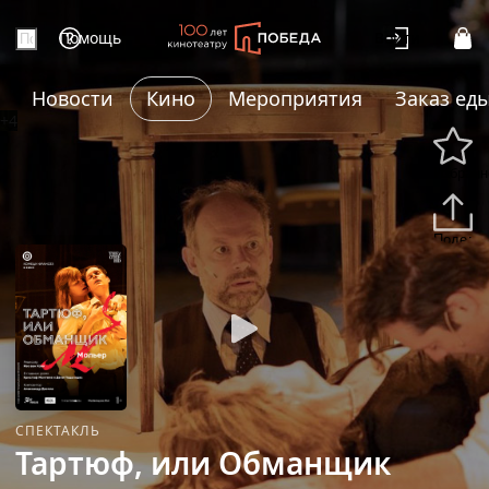
Помощь
Войти
Новости
Кино
Мероприятия
Заказ ед
+4
Избранн
Подели
СПЕКТАКЛЬ
Тартюф, или Обманщик