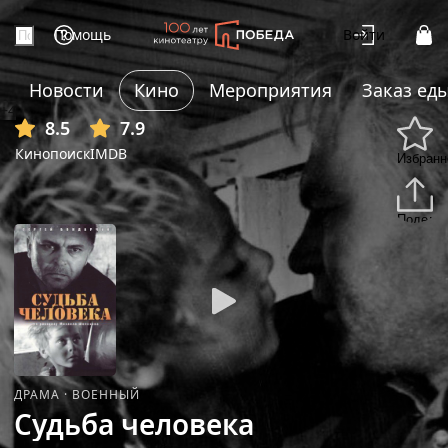
Помощь
Войти
Новости
Кино
Мероприятия
Заказ ед
+4
8.5
7.9
Кинопоиск
IMDB
Избранн
Подели
ДРАМА
·
ВОЕННЫЙ
Судьба человека