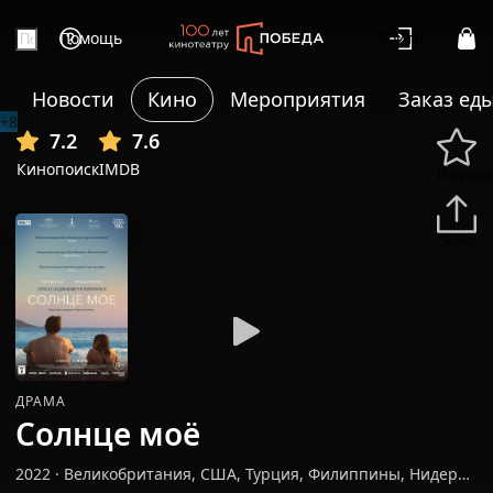
Помощь
Войти
Новости
Кино
Мероприятия
Заказ ед
+8
7.2
7.6
Кинопоиск
IMDB
Избранн
Подели
ДРАМА
Солнце моё
2022
·
Великобритания, США, Турция, Филиппины, Нидерланды