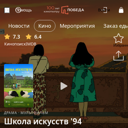
Помощь
Войти
Новости
Кино
Мероприятия
Заказ ед
+5
7.3
6.4
Кинопоиск
IMDB
Избранн
Подели
ДРАМА
·
МУЛЬТФИЛЬМ
Школа искусств '94