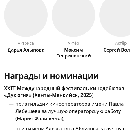
актриса
актёр
актёр
Дарья
Алыпова
Максим
Сергей
Вол
Севриновский
Награды и номинации
XXIII Международный фестиваль кинодебютов
«Дух огня» (Ханты‑Мансийск, 2025)
приз гильдии кинооператоров имени Павла
Лебешева за лучшую операторскую работу
(Мария Фалилеева);
приз имени Александра Абдулова за лучшую