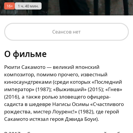
16+
1 ч. 40 мин.
Сеансов нет
О фильме
Рюити Сакамото — великий японский
композитор, помимо прочего, известный
киносаундтреками (среди которых «Последний
император» (1987); «Выживший» (2015); «Гнев»
(2016), а также ролью зловещего офицера-
садиста в шедевре Нагисы Осимы «Счастливого
рождества, мистер Лоуренс!» (1982), где герой
Сакамото истязал героя Дэвида Боуи).