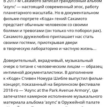
В 2017-м Сакамото записал грандиозный альбом
‘async’ — настоящий современный эпос, работу
планетарного масштаба. Но в документальном
фильме-портрете «Кода» гений Сакамото
предстает обычным человеком со своими
болями и тревогами (он только что поборол рак).
Сакамото дружелюбно приглашает нас стать
своими гостями, приоткрывая двери
в творческую лабораторию и частную жизнь...
Доверительный, вкрадчивый, музыкальный
очерк о титане с человеческим лицом — образец
интимной документалистики. В дополнение
к «Коде» Стивен Номура Шибле выпустил фильм-
концерт, показанный на Берлинском фестивале
2018-го — ‘Async at the Park Avenue Armory’, где
запечатлел камерное исполнение музыкального
материала альбома ‘async’ в Оружейной палате