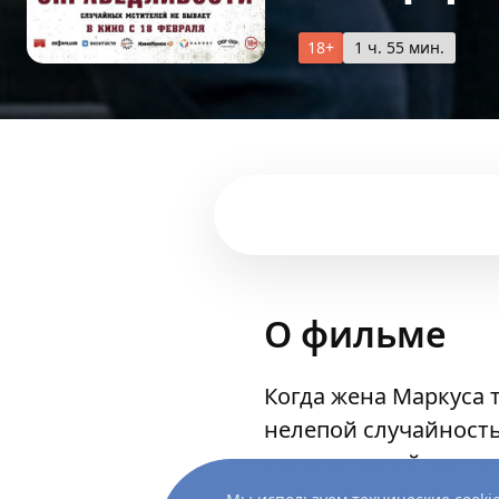
18+
1 ч. 55 мин.
О фильме
Когда жена Маркуса 
нелепой случайность
сумасшедший математ
случилось на самом 