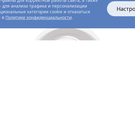
-файлы для корректной работы сайта, а также
 для анализа трафика и персонализации
Настр
циональные категории cookie и отказаться
— в
Политике конфиденциальности
.
Все главные лица
Актёры и создатели