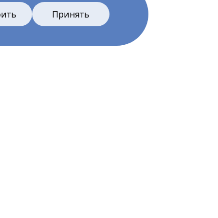
оить
Принять