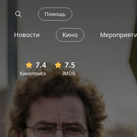
Помощь
Новости
Кино
Мероприят
7.4
7.5
Кинопоиск
IMDB