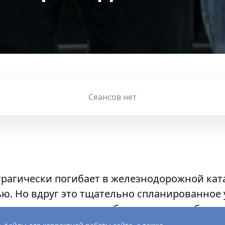
Сеансов нет
трагически погибает в железнодорожной ката
ю. Но вдруг это тщательно спланированное
ик и парочка гиков объединятся, чтобы вы
деле. Теперь они — рыцари справедливости.