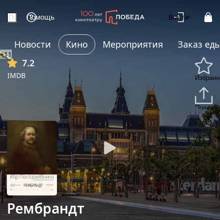
Помощь
Войти
Новости
Кино
Мероприятия
Заказ ед
+11
7.2
IMDB
Избранн
Подели
Рембрандт