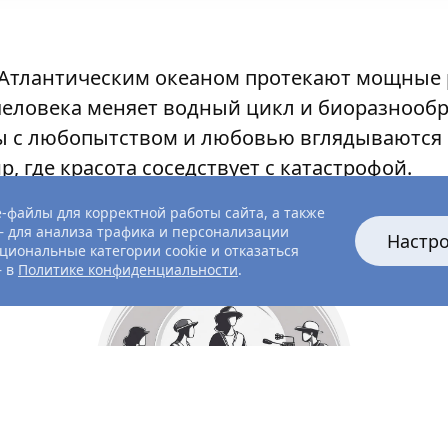
Атлантическим океаном протекают мощные р
человека меняет водный цикл и биоразнообра
с любопытством и любовью вглядываются 
 где красота соседствует с катастрофой.
-файлы для корректной работы сайта, а также
 для анализа трафика и персонализации
Настр
циональные категории cookie и отказаться
— в
Политике конфиденциальности
.