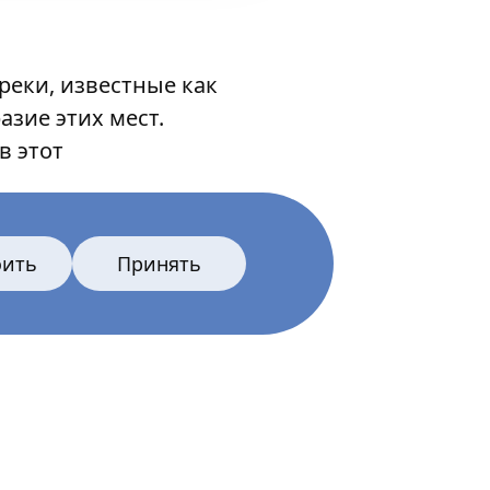
еки, известные как
зие этих мест.
в этот
оить
Принять