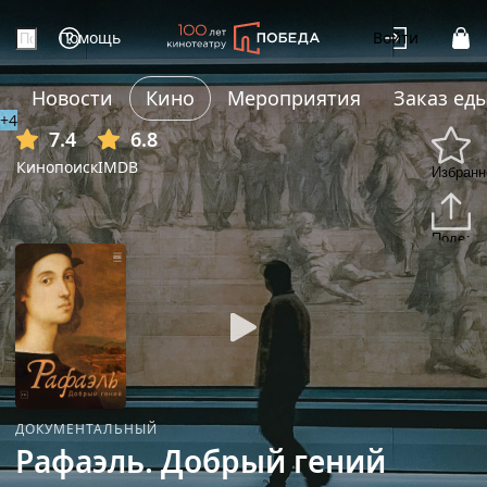
Помощь
Войти
Новости
Кино
Мероприятия
Заказ ед
+4
7.4
6.8
Кинопоиск
IMDB
Избранн
Подели
ДОКУМЕНТАЛЬНЫЙ
Рафаэль. Добрый гений