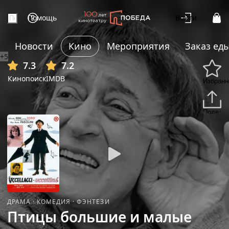
Помощь
Войти
Новости
Кино
Мероприятия
Заказ ед
+5
7.3
7.2
Кинопоиск
IMDB
Избранн
Подели
ДРАМА
·
КОМЕДИЯ
·
ФЭНТЕЗИ
Птицы большие и малые