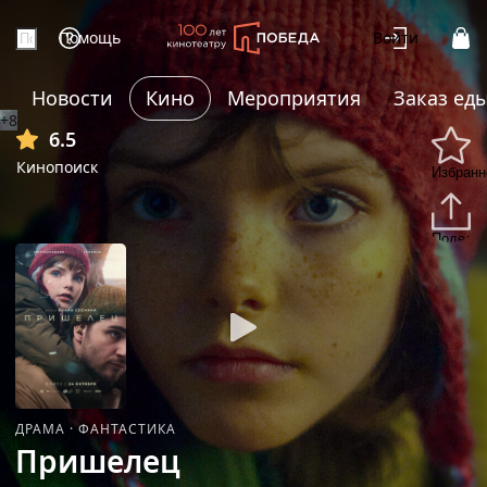
Помощь
Войти
Новости
Кино
Мероприятия
Заказ ед
+8
6.5
Кинопоиск
Избранн
Подели
ДРАМА
·
ФАНТАСТИКА
Пришелец