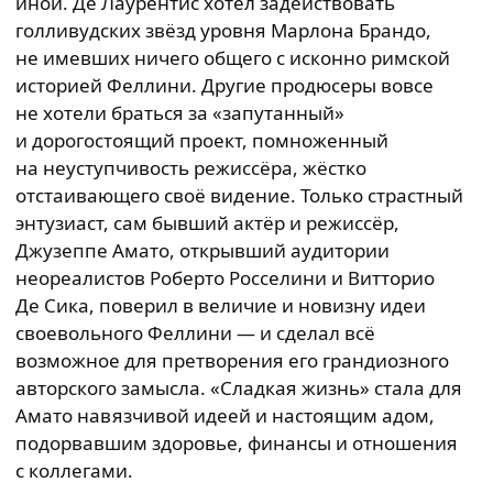
иной. Де Лаурентис хотел задействовать
голливудских звёзд уровня Марлона Брандо,
не имевших ничего общего с исконно римской
историей Феллини. Другие продюсеры вовсе
не хотели браться за «запутанный»
и дорогостоящий проект, помноженный
на неуступчивость режиссёра, жёстко
отстаивающего своё видение. Только страстный
энтузиаст, сам бывший актёр и режиссёр,
Джузеппе Амато, открывший аудитории
неореалистов Роберто Росселини и Витторио
Де Сика, поверил в величие и новизну идеи
своевольного Феллини — и сделал всё
возможное для претворения его грандиозного
авторского замысла. «Сладкая жизнь» стала для
Амато навязчивой идеей и настоящим адом,
подорвавшим здоровье, финансы и отношения
с коллегами.