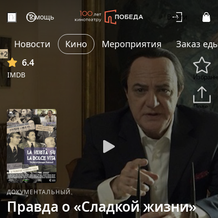
Помощь
Войти
Новости
Кино
Мероприятия
Заказ ед
+2
6.4
IMDB
Избранн
Подели
ДОКУМЕНТАЛЬНЫЙ
Правда о «Сладкой жизни»