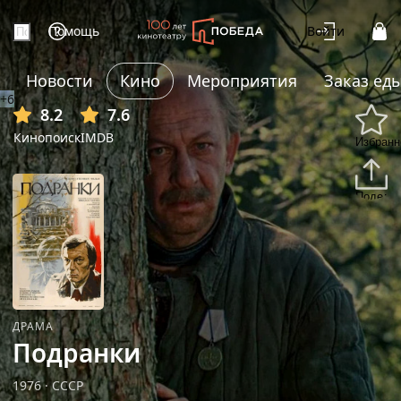
Помощь
Войти
Новости
Кино
Мероприятия
Заказ ед
+6
8.2
7.6
Кинопоиск
IMDB
Избранн
Подели
ДРАМА
Подранки
1976
·
СССР