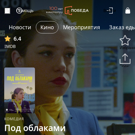
Помощь
Войти
Новости
Кино
Мероприятия
Заказ ед
+7
6.4
IMDB
Избранн
Подели
КОМЕДИЯ
Под облаками