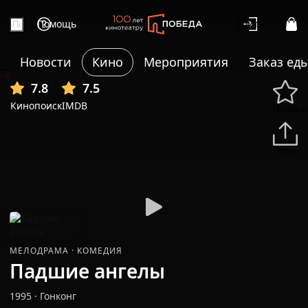
Помощь
Войти
Новости
Кино
Мероприятия
Заказ ед
+6
7.8
7.5
Кинопоиск
IMDB
Избранн
Подели
МЕЛОДРАМА
·
КОМЕДИЯ
Падшие ангелы
1995
·
Гонконг