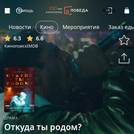
Помощь
Войти
Новости
Кино
Мероприятия
Заказ ед
+9
6.3
6.6
Кинопоиск
IMDB
Избранн
Подели
ДРАМА
Откуда ты родом?