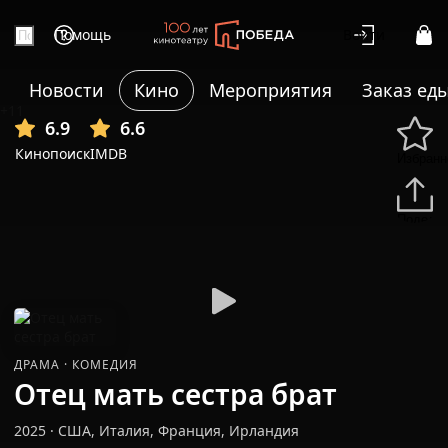
Помощь
Войти
Новости
Кино
Мероприятия
Заказ ед
+11
6.9
6.6
Кинопоиск
IMDB
Избранн
Подели
ДРАМА
·
КОМЕДИЯ
Отец мать сестра брат
2025
·
США, Италия, Франция, Ирландия