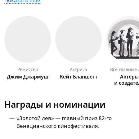
Показать ещё
режиссёр
актриса
Все главные
Джим
Джармуш
Кейт
Бланшетт
Актёры
и создат
Награды и номинации
«Золотой лев» — главный приз
82‑го
Венецианского кинофестиваля.